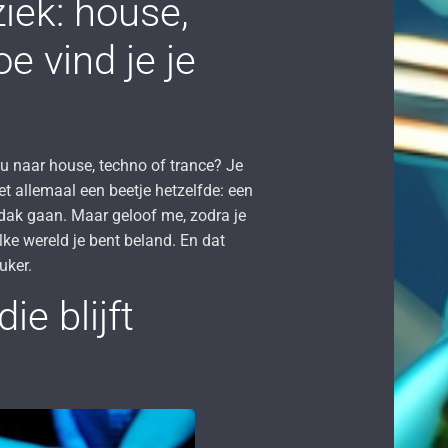
iek: house,
e vind je je
k nu naar house, techno of trance? Je
et allemaal een beetje hetzelfde: een
 dak gaan. Maar geloof me, zodra je
lke wereld je bent beland. En dat
uker.
ie blijft