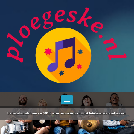
Doorgaan
naar
inhoud
Toggle navigatie
De beste koptelefoons van 2025: onze favorieten om muziek te beleven als nooit tevoren