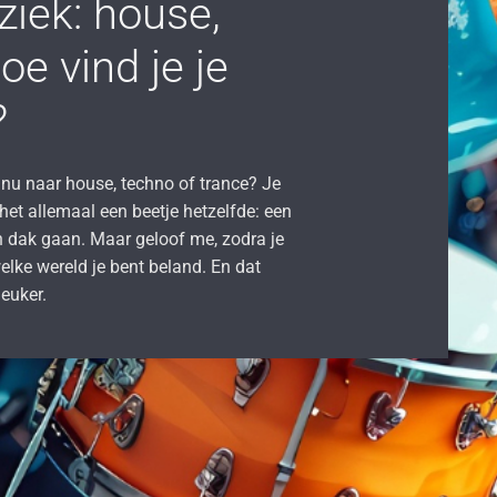
ziek: house,
oe vind je je
?
 ik nu naar house, techno of trance? Je
 het allemaal een beetje hetzelfde: een
n dak gaan. Maar geloof me, zodra je
elke wereld je bent beland. En dat
leuker.